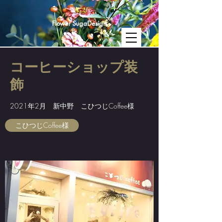
Flower SugaDesign
​コーヒーショップ装
飾
2021年2月 新中野 こひつじCoffee様
こひつじCoffee様