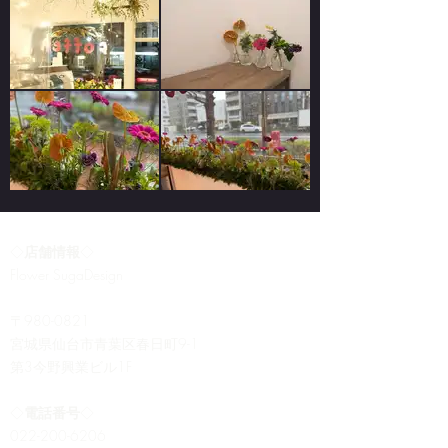
◇
店舗情報
◇
Flower SugaDesign
〒980-0821
​宮城県仙台市青葉区春日町9-1
第3今野興業ビル1F
◇
電話番号
◇
022-200-6206