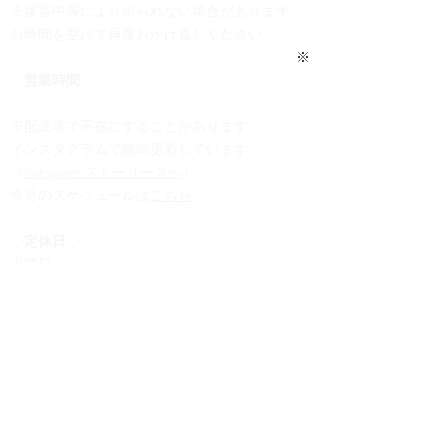
※接客中等により出られない場合があります。
お時間を空けて再度おかけ直しください。
※
◇
営業時間
◇
11:00-18:00
※配達等で不在にすることがあります。
​インスタグラム
で随時更新しています。
​（
instagram ストーリーズへ
）
​今月のスケジュールは
こちら
◇
定休日
◇
​火曜日
※店舗駐車場はございません。
恐れ入りますが、近隣のコインパーキングか
公共交通機関でのご来店をお願いいたしま
す。
​特定
商法取引法に基づく表記